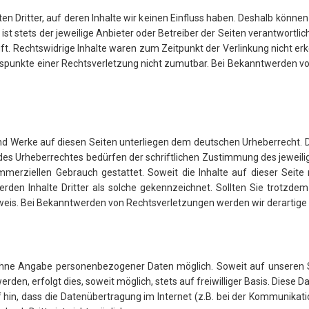
n Dritter, auf deren Inhalte wir keinen Einfluss haben. Deshalb könne
 ist stets der jeweilige Anbieter oder Betreiber der Seiten verantwortli
t. Rechtswidrige Inhalte waren zum Zeitpunkt der Verlinkung nicht erke
ltspunkte einer Rechtsverletzung nicht zumutbar. Bei Bekanntwerden v
 und Werke auf diesen Seiten unterliegen dem deutschen Urheberrecht. D
es Urheberrechtes bedürfen der schriftlichen Zustimmung des jeweili
ommerziellen Gebrauch gestattet. Soweit die Inhalte auf dieser Seite
erden Inhalte Dritter als solche gekennzeichnet. Sollten Sie trotz
weis. Bei Bekanntwerden von Rechtsverletzungen werden wir derartige
l ohne Angabe personenbezogener Daten möglich. Soweit auf unseren 
den, erfolgt dies, soweit möglich, stets auf freiwilliger Basis. Dies
f hin, dass die Datenübertragung im Internet (z.B. bei der Kommunikati